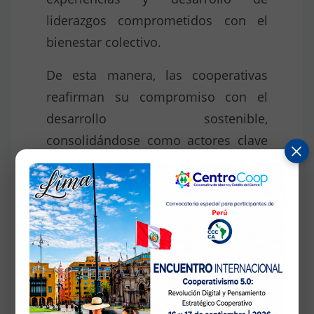
liderazgos comprometidos con el
bienestar colectivo.
De esta manera, las cooperativas
reafirman su compromiso con el
desarrollo sostenible,
consolidándose como actores clave
en la construcción de una sociedad
más inclusiva, participativa y
solidaria.
ENLACE DE INFORMACIÓN:
https://centrocoop.pe/Convocatoria.pdf