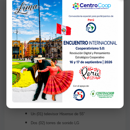
Premios:
Un (01) scooter eléctrico
Un (01) televisor LG de 55”
Un (01) televisor Hisense de 55”
Dos (02) torres de sonido LG
Sorteo Mundialista Centrocoop 2026
Fecha:
22 de julio de 2026
Premios:
Un (01) scooter eléctrico
Un (01) televisor LG de 55”
Un (01) televisor Hisense de 55”
Dos (02) torres de sonido LG