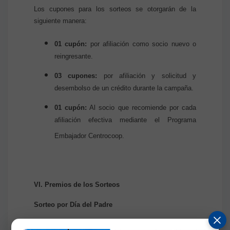
Los cupones para los sorteos se otorgarán de la
siguiente manera:
01 cupón:
por afiliación como socio nuevo o
reingresante.
03 cupones:
por afiliación y solicitud y
desembolso de un crédito durante la campaña.
01 cupón:
Al socio que recomiende por cada
afiliación efectiva mediante el Programa
Embajador Centrocoop.
VI. Premios de los Sorteos
Sorteo por Día del Padre
Fecha:
24 de junio de 2026