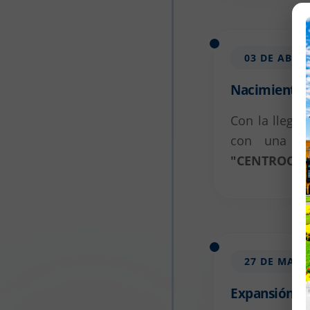
03 DE ABRIL
Nacimiento
Con la llegad
con una nu
"CENTROCO
27 DE MARZ
Expansión y 