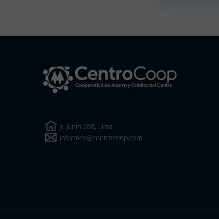
CentroCoop
Jr. Junín 288, Lima
informes@centrocoop.com