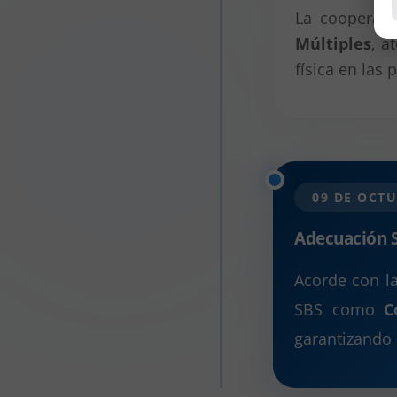
La cooperati
Múltiples
, a
física en las 
09 DE OCTU
Adecuación S
Acorde con l
SBS como
C
garantizando 