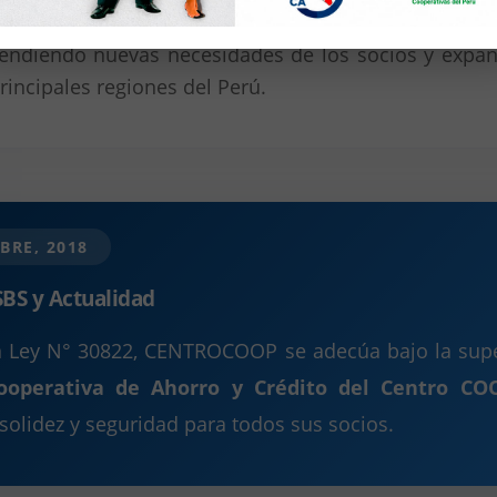
va trasciende el ahorro y crédito para convertirs
tendiendo nuevas necesidades de los socios y expa
principales regiones del Perú.
BRE, 2018
BS y Actualidad
a Ley N° 30822, CENTROCOOP se adecúa bajo la super
ooperativa de Ahorro y Crédito del Centro 
solidez y seguridad para todos sus socios.