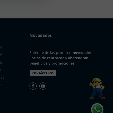
Novedades
26
Entérate de las próximas
novedades,
26
Socios de centrocoop obetendran
26
beneficios y promociones :
26
CONTÁCTANOS
025
25