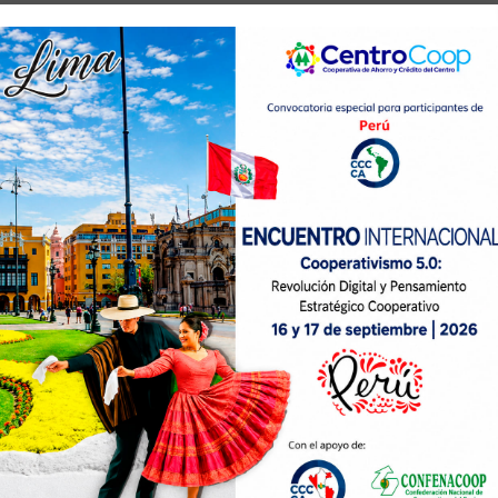
, 1998
 de CENTROCOOP
a de Doe Run Company, la institución evoluciona y s
eva identidad:
Cooperativa de Ahorro y Cr
OP"
, ampliando su horizonte comercial.
O, 2012
Diversificación