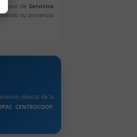
e en una de
Servicios
ndiendo su presencia
visión directa de la
COOPAC CENTROCOOP
,